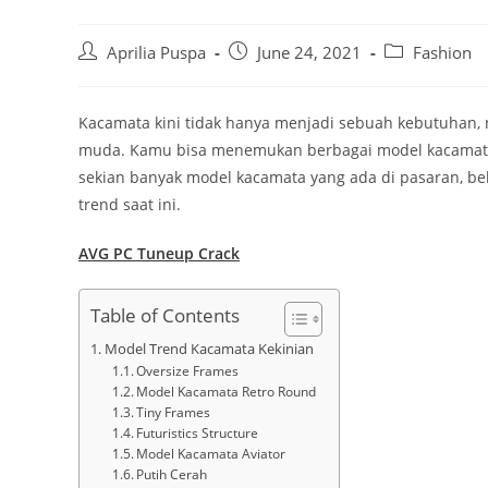
Post
Post
Post
Aprilia Puspa
June 24, 2021
Fashion
author:
published:
category:
Kacamata kini tidak hanya menjadi sebuah kebutuhan, 
muda. Kamu bisa menemukan berbagai model kacamata di
sekian banyak model kacamata yang ada di pasaran, b
trend saat ini.
AVG PC Tuneup Crack
Table of Contents
Model Trend Kacamata Kekinian
Oversize Frames
Model Kacamata Retro Round
Tiny Frames
Futuristics Structure
Model Kacamata Aviator
Putih Cerah