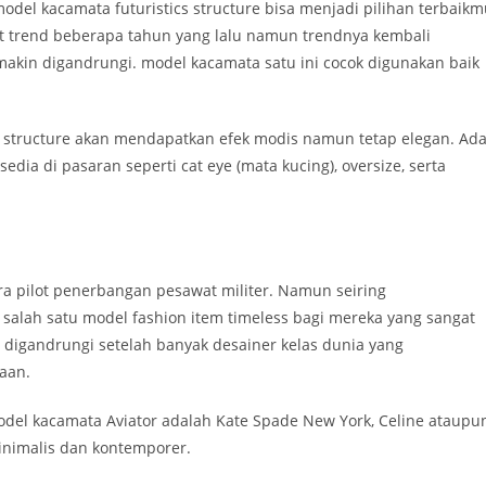
odel kacamata futuristics structure bisa menjadi pilihan terbaik
t trend beberapa tahun yang lalu namun trendnya kembali
makin digandrungi. model kacamata satu ini cocok digunakan baik
structure akan mendapatkan efek modis namun tetap elegan. Ad
edia di pasaran seperti cat eye (mata kucing), oversize, serta
a pilot penerbangan pesawat militer. Namun seiring
alah satu model fashion item timeless bagi mereka yang sangat
digandrungi setelah banyak desainer kelas dunia yang
aan.
el kacamata Aviator adalah Kate Spade New York, Celine ataupu
nimalis dan kontemporer.