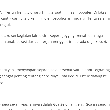
Air Terjun Irenggolo yang hingga saat ini masih populer. Di lokasi
 cantik dan juga dikelilingi oleh pepohonan rindang. Tentu saja ini
 sejuk.
elakukan kegiatan lain disini, seperti jogging, kemah dan juga
anak. Lokasi dari Air Terjun Irenggolo ini berada di Jl. Besuki,
 candi yang menyimpan sejarah kota tersebut yaitu Candi Tegowang
g sangat penting tentang berdirinya Kota Kediri. Untuk datang ke
gi.
terjaga sekali keasliannya adalah Goa Selomangleng. Goa ini sendiri