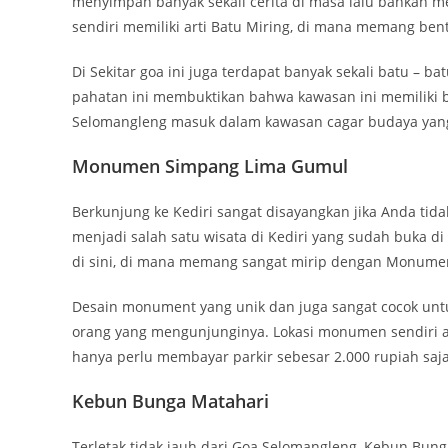
menyimpan banyak sekali cerita di masa lalu bahkan me
sendiri memiliki arti Batu Miring, di mana memang bent
Di Sekitar goa ini juga terdapat banyak sekali batu – 
pahatan ini membuktikan bahwa kawasan ini memiliki b
Selomangleng masuk dalam kawasan cagar budaya yang 
Monumen Simpang Lima Gumul
Berkunjung ke Kediri sangat disayangkan jika Anda t
menjadi salah satu wisata di Kediri yang sudah buka di
di sini, di mana memang sangat mirip dengan Monumen
Desain monument yang unik dan juga sangat cocok untuk
orang yang mengunjunginya. Lokasi monumen sendiri ad
hanya perlu membayar parkir sebesar 2.000 rupiah saja
Kebun Bunga Matahari
Terletak tidak jauh dari Goa Selomangleng, Kebun Bung