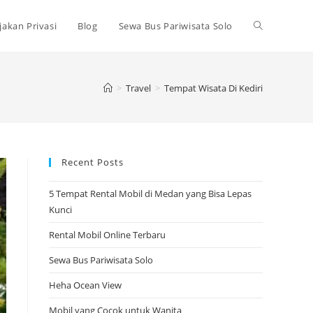
Toggle
jakan Privasi
Blog
Sewa Bus Pariwisata Solo
website
>
Travel
>
Tempat Wisata Di Kediri
search
Recent Posts
5 Tempat Rental Mobil di Medan yang Bisa Lepas
Kunci
Rental Mobil Online Terbaru
Sewa Bus Pariwisata Solo
Heha Ocean View
Mobil yang Cocok untuk Wanita