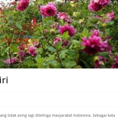
ri
g tidak asing lagi ditelinga masyarakat Indonesia. Sebagai kota