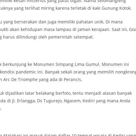
miliki kesan misterius yang patut digali. Nama Selomangleng
uknya yang terlihat miring karena terletak di kaki Gunung Kotok.
batu yang berserakan dan juga memiliki pahatan unik. Di mana
ukti akan kehidupan masa lampau di jaman kerajaan. Saat ini, Go
harus dilindungi oleh pemerintah setempat.
idak berkunjung ke Monumen Simpang Lima Gumul. Monumen ini
 kondisi pandemic ini. Banyak sekali orang yang memilih nongkron
 Arc De Triomphe yang ada di Perancis.
 dijadikan latar belakang berfoto, tentu menjadi alasan banyak
a di Jl. Erlangga, Ds Tugurejo, Ngasem, Kediri yang mana Anda
.
a Matahari ini masuk dalam daftar 10 tempat wisata di Kediri yang