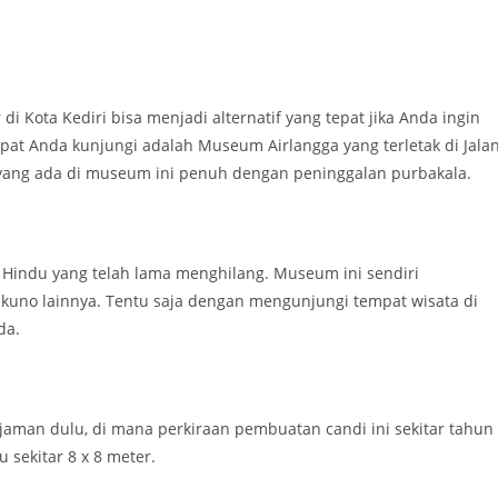
 Kota Kediri bisa menjadi alternatif yang tepat jika Anda ingin
at Anda kunjungi adalah Museum Airlangga yang terletak di Jala
 yang ada di museum ini penuh dengan peninggalan purbakala.
 Hindu yang telah lama menghilang. Museum ini sendiri
kuno lainnya. Tentu saja dengan mengunjungi tempat wisata di
da.
jaman dulu, di mana perkiraan pembuatan candi ini sekitar tahun
u sekitar 8 x 8 meter.