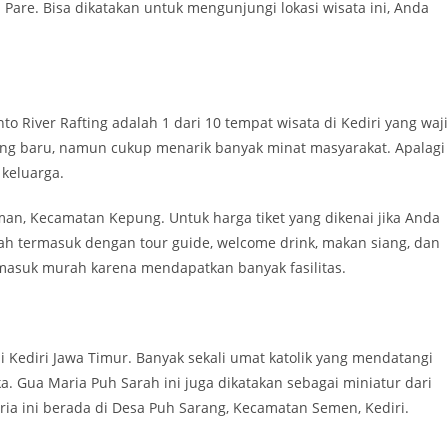
Pare. Bisa dikatakan untuk mengunjungi lokasi wisata ini, Anda
o River Rafting adalah 1 dari 10 tempat wisata di Kediri yang waj
ilang baru, namun cukup menarik banyak minat masyarakat. Apalagi
keluarga.
Siman, Kecamatan Kepung. Untuk harga tiket yang dikenai jika Anda
udah termasuk dengan tour guide, welcome drink, makan siang, dan
ermasuk murah karena mendapatkan banyak fasilitas.
i Kediri Jawa Timur. Banyak sekali umat katolik yang mendatangi
. Gua Maria Puh Sarah ini juga dikatakan sebagai miniatur dari
ria ini berada di Desa Puh Sarang, Kecamatan Semen, Kediri.