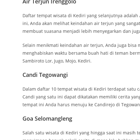
Air Terjun Irenggolo
Daftar tempat wisata di Kediri yang selanjutnya adalah 
ini, Anda akan melihat keindahan air terjun yang sangat
membuat suasana menjadi lebih menyegarkan dan juga
Selain menikmati keindahan air terjun, Anda juga bisa m
menghabiskan waktu bersama buah hati di teman bermain 
Sambiroto Lor, Jugo, Mojo, Kediri.
Candi Tegowangi
Dalam daftar 10 tempat wisata di Kediri terdapat satu
Candi yang satu ini dapat dikatakan memiliki cerita yan
tempat ini Anda harus menuju ke Candirejo di Tegowan
Goa Selomangleng
Salah satu wisata di Kediri yang hingga saat ini masih 