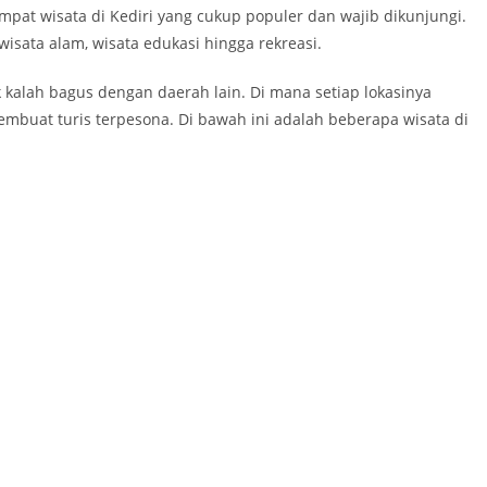
empat wisata di Kediri yang cukup populer dan wajib dikunjungi.
wisata alam, wisata edukasi hingga rekreasi.
ak kalah bagus dengan daerah lain. Di mana setiap lokasinya
embuat turis terpesona. Di bawah ini adalah beberapa wisata di